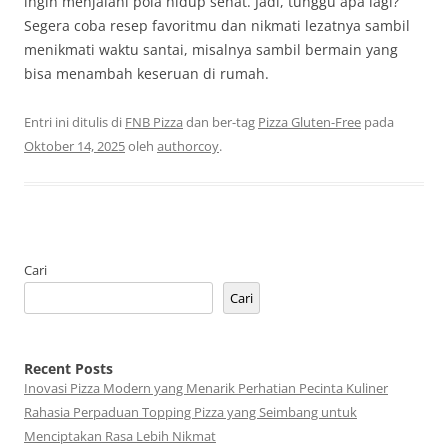
ingin menjalani pola hidup sehat. Jadi, tunggu apa lagi?
Segera coba resep favoritmu dan nikmati lezatnya sambil
menikmati waktu santai, misalnya sambil bermain yang
bisa menambah keseruan di rumah.
Entri ini ditulis di
FNB Pizza
dan ber-tag
Pizza Gluten-Free
pada
Oktober 14, 2025
oleh
authorcoy
.
Cari
Cari
Recent Posts
Inovasi Pizza Modern yang Menarik Perhatian Pecinta Kuliner
Rahasia Perpaduan Topping Pizza yang Seimbang untuk
Menciptakan Rasa Lebih Nikmat